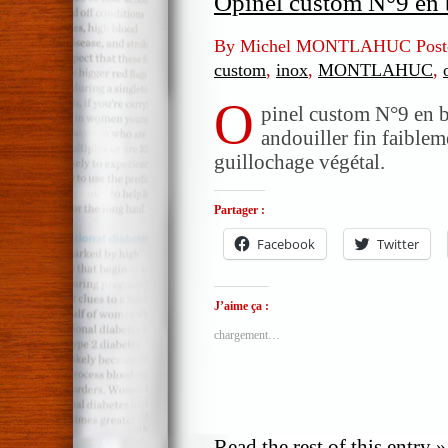
Opinel custom N°9 en b
By Michel MONTLAHUC Post
custom
,
inox
,
MONTLAHUC
,
O
pinel custom N°9 en bo
andouiller fin faible
guillochage végétal.
Partager :
Facebook
Twitter
J’aime ça :
chargement…
Read the rest of this entry »