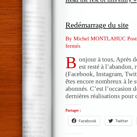
Redémarrage du site
By Michel MONTLAHUC Post
fermés
sur
Redémarrage
B
du
onjour à tous, Après de
site
est resté à l’abandon,
(Facebook, Instagram, Twit
êtes encore nombreux à le 
abonnés. C’est l’occasion de 
dernières réalisations pour
Partager :
Facebook
Twitter