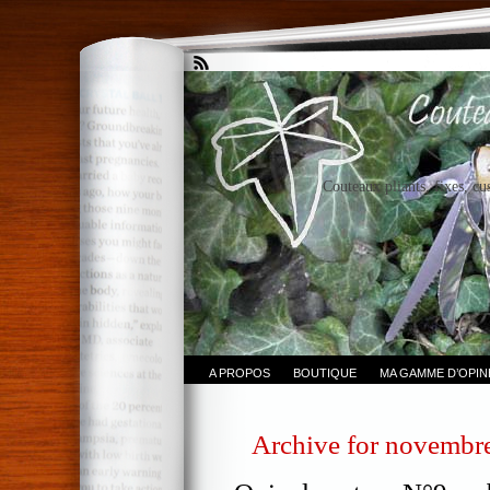
Couteaux pliants, fixes, cu
A PROPOS
BOUTIQUE
MA GAMME D’OPI
Archive for novembr