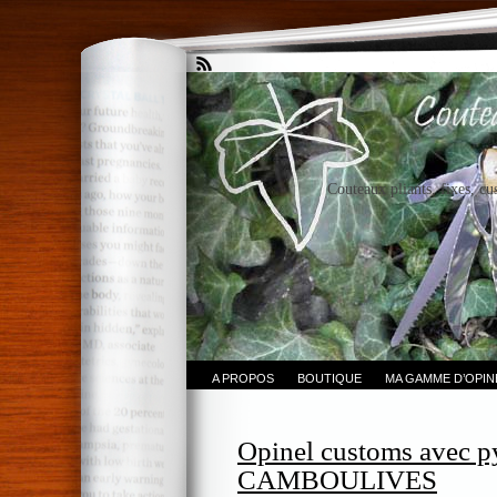
Couteaux pliants, fixes, cu
A PROPOS
BOUTIQUE
MA GAMME D’OPI
Opinel customs avec p
CAMBOULIVES