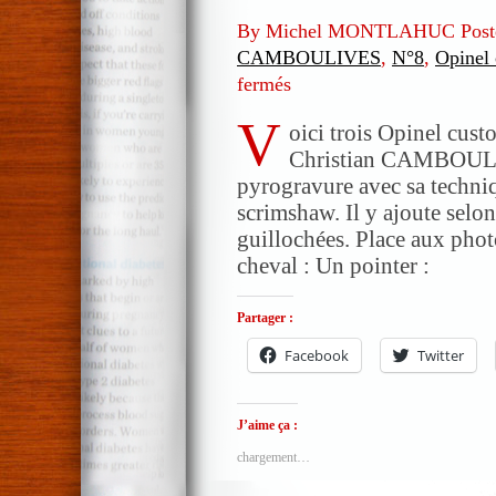
By Michel MONTLAHUC Post
CAMBOULIVES
,
N°8
,
Opinel
fermés
sur
Opinel
V
customs
oici trois Opinel cust
avec
Christian CAMBOULIV
pyrogravure
pyrogravure avec sa techni
de
scrimshaw. Il y ajoute selon
Christian
guillochées. Place aux phot
CAMBOULIVES
cheval : Un pointer :
Partager :
Facebook
Twitter
J’aime ça :
chargement…