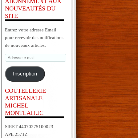
ABONNEMENT AUX
NOUVEAUTÉS DU
SITE
Entrez votre adresse Email
pour recevoir des notifications
de nouveaux articles.
Adresse
e-
mail
Inscription
COUTELLERIE
ARTISANALE
MICHEL
MONTLAHUC
SIRET 44070275100023
APE 2571Z