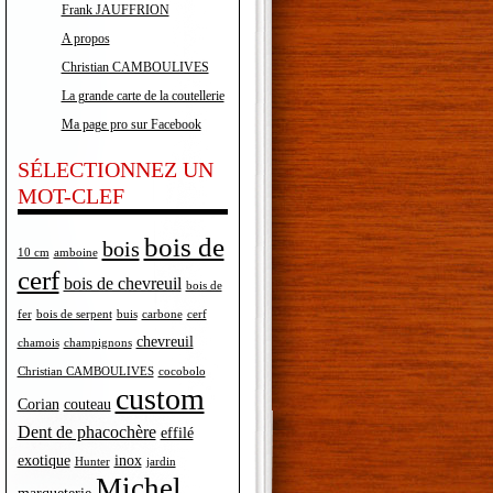
Frank JAUFFRION
A propos
Christian CAMBOULIVES
La grande carte de la coutellerie
Ma page pro sur Facebook
SÉLECTIONNEZ UN
MOT-CLEF
bois de
bois
10 cm
amboine
cerf
bois de chevreuil
bois de
fer
bois de serpent
buis
carbone
cerf
chevreuil
chamois
champignons
Christian CAMBOULIVES
cocobolo
custom
Corian
couteau
Dent de phacochère
effilé
exotique
inox
Hunter
jardin
Michel