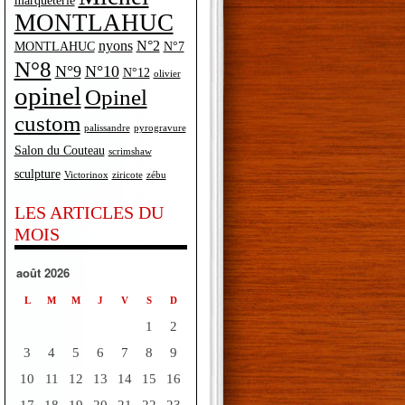
marqueterie
MONTLAHUC
nyons
N°2
MONTLAHUC
N°7
N°8
N°9
N°10
N°12
olivier
opinel
Opinel
custom
palissandre
pyrogravure
Salon du Couteau
scrimshaw
sculpture
Victorinox
ziricote
zébu
LES ARTICLES DU
MOIS
août 2026
L
M
M
J
V
S
D
1
2
3
4
5
6
7
8
9
10
11
12
13
14
15
16