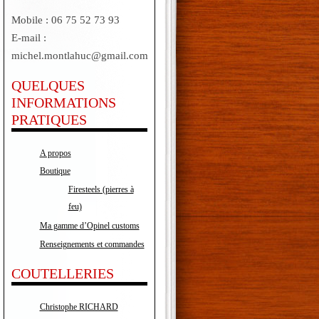
Mobile : 06 75 52 73 93
E-mail :
michel.montlahuc@gmail.com
QUELQUES
INFORMATIONS
PRATIQUES
A propos
Boutique
Firesteels (pierres à
feu)
Ma gamme d’Opinel customs
Renseignements et commandes
COUTELLERIES
Christophe RICHARD