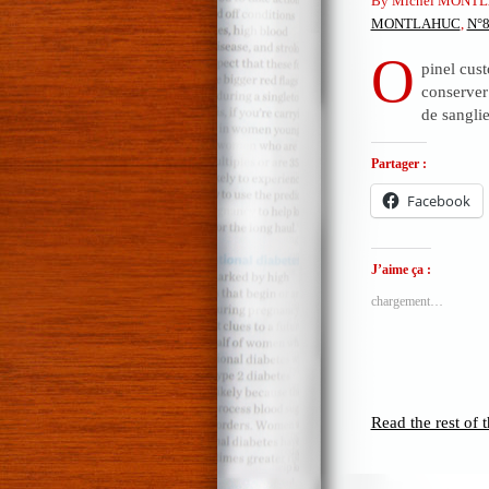
By Michel MONTL
MONTLAHUC
,
N°
O
pinel cus
conserver 
de sangli
Partager :
Facebook
J’aime ça :
chargement…
Read the rest of t