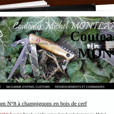
Coutea
eaux pliants, fixes, customisation, miniatures.
MON
E
MA GAMME D’OPINEL CUSTOMS
RENSEIGNEMENTS ET COMMANDES
om N°8 à champignons en bois de cerf