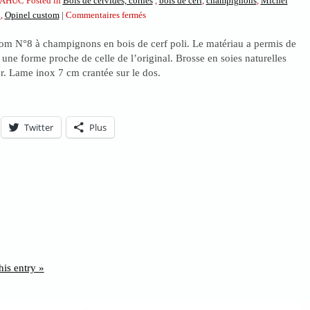
AHUC Posted in
Bois de cervidés, cornes
,
bois de cerf
,
champignons
,
Michel
sur
8
,
Opinel custom
|
Commentaires fermés
Opinel
tom N°8 à champignons en bois de cerf poli. Le matériau a permis de
custom
une forme proche de celle de l’original. Brosse en soies naturelles
N°8
er. Lame inox 7 cm crantée sur le dos.
à
champignons
en
bois
Twitter
Plus
de
cerf
his entry »