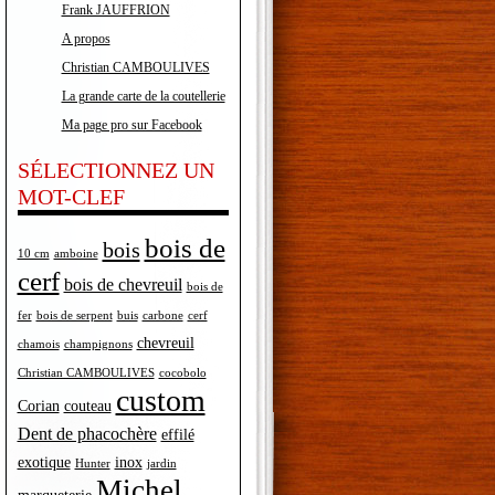
Frank JAUFFRION
A propos
Christian CAMBOULIVES
La grande carte de la coutellerie
Ma page pro sur Facebook
SÉLECTIONNEZ UN
MOT-CLEF
bois de
bois
10 cm
amboine
cerf
bois de chevreuil
bois de
fer
bois de serpent
buis
carbone
cerf
chevreuil
chamois
champignons
Christian CAMBOULIVES
cocobolo
custom
Corian
couteau
Dent de phacochère
effilé
exotique
inox
Hunter
jardin
Michel