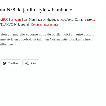
om N°8 de jardin style « bambou »
AHUC Posted in
Bois
,
Matériaux synthétiques
,
cocobolo
,
Corian
,
custom
,
sur
NTLAHUC
,
N°8
,
opinel
|
Commentaires fermés
Opinel
rsion en amarello et corne noire de buffle, voici un autre custom
custom
ême style en cocobolo et talon en Corian cette fois. Lame inox
N°8
uillochée.
de
jardin
style
« bambou »
Twitter
Plus