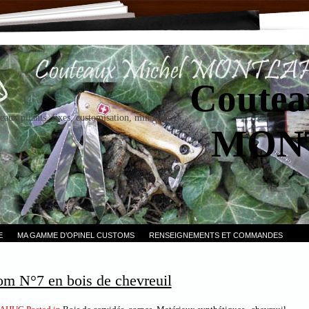
Coutea
eaux pliants, fixes, customisation, miniatures.
MON
E
MA GAMME D’OPINEL CUSTOMS
RENSEIGNEMENTS ET COMMANDES
om N°7 en bois de chevreuil