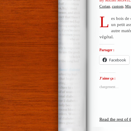
By Michel MONTL
Corian
,
custom
,
Mi
L
es bois de 
un petit a
autre maté
végétal.
Partager :
Facebook
J’aime ça :
chargement…
Read the rest of t