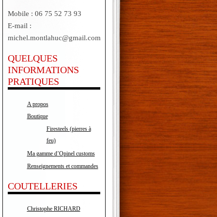
Mobile : 06 75 52 73 93
E-mail :
michel.montlahuc@gmail.com
QUELQUES
INFORMATIONS
PRATIQUES
A propos
Boutique
Firesteels (pierres à
feu)
Ma gamme d’Opinel customs
Renseignements et commandes
COUTELLERIES
Christophe RICHARD