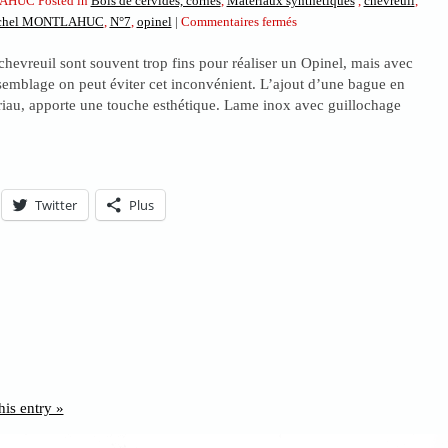
AHUC Posted in
Bois de cervidés, cornes
,
Matériaux synthétiques
,
chevreuil
,
sur
chel MONTLAHUC
,
N°7
,
opinel
|
Commentaires fermés
Opinel
chevreuil sont souvent trop fins pour réaliser un Opinel, mais avec
custom
ssemblage on peut éviter cet inconvénient. L’ajout d’une bague en
N°7
riau, apporte une touche esthétique. Lame inox avec guillochage
en
bois
de
chevreuil
Twitter
Plus
his entry »