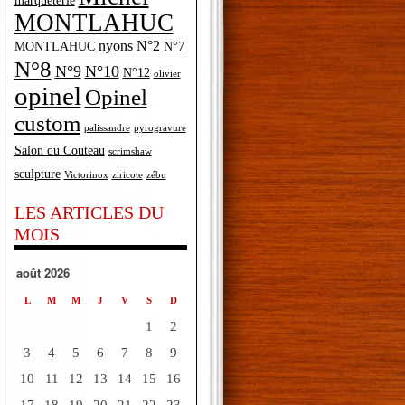
marqueterie
MONTLAHUC
nyons
N°2
MONTLAHUC
N°7
N°8
N°9
N°10
N°12
olivier
opinel
Opinel
custom
palissandre
pyrogravure
Salon du Couteau
scrimshaw
sculpture
Victorinox
ziricote
zébu
LES ARTICLES DU
MOIS
août 2026
L
M
M
J
V
S
D
1
2
3
4
5
6
7
8
9
10
11
12
13
14
15
16