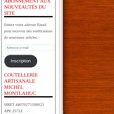
ABONNEMENT AUX
NOUVEAUTÉS DU
SITE
Entrez votre adresse Email
pour recevoir des notifications
de nouveaux articles.
Adresse
e-
mail
Inscription
COUTELLERIE
ARTISANALE
MICHEL
MONTLAHUC
SIRET 44070275100023
APE 2571Z