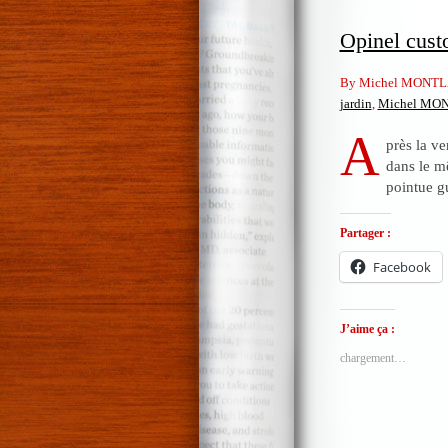
Opinel cust
By Michel MONTL
jardin
,
Michel MO
A
près la ve
dans le m
pointue g
Partager :
Facebook
J’aime ça :
chargement…