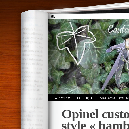
Couteaux pliants, fixes, cu
A PROPOS
BOUTIQUE
MA GAMME D’OPI
Opinel cust
style « bam