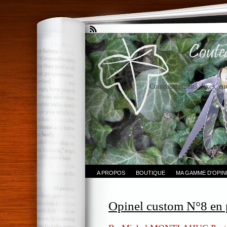
Couteaux pliants, fixes, cu
A PROPOS
BOUTIQUE
MA GAMME D’OPI
Opinel custom N°8 en p