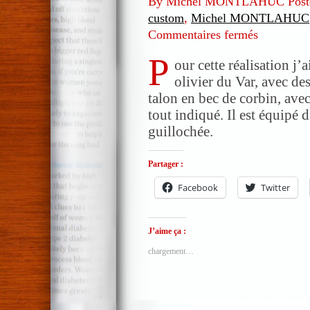
By Michel MONTLAHUC Post
custom
,
Michel MONTLAHUC
Commentaires fermés
sur
Opinel
P
custom
our cette réalisation j’a
N°8
olivier du Var, avec des
en
talon en bec de corbin, ave
palissandre
tout indiqué. Il est équipé 
et
guillochée.
olivier
Partager :
Facebook
Twitter
J’aime ça :
chargement…