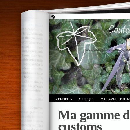
Couteaux pliants, fixes, cu
A PROPOS
BOUTIQUE
MA GAMME D’OPI
Ma gamme d
customs