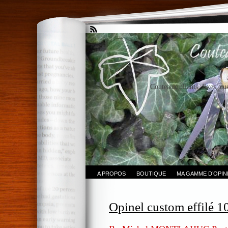
Couteaux pliants, fixes, cu
A PROPOS
BOUTIQUE
MA GAMME D’OPI
Opinel custom effilé 1