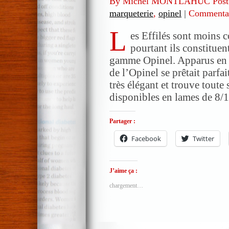
By Michel MONTLAHUC Post
marqueterie
,
opinel
|
Commentai
L
es Effilés sont moins 
pourtant ils constituen
gamme Opinel. Apparus en 1
de l’Opinel se prêtait parfai
très élégant et trouve toute 
disponibles en lames de 8/
Partager :
Facebook
Twitter
J’aime ça :
chargement…