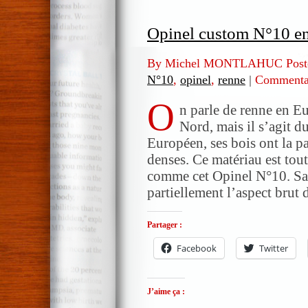
Opinel custom N°10 en
By Michel MONTLAHUC Post
N°10
,
opinel
,
renne
|
Commentai
O
n parle de renne en E
Nord, mais il s’agit d
Européen, ses bois ont la pa
denses. Ce matériau est tou
comme cet Opinel N°10. Sa 
partiellement l’aspect brut
Partager :
Facebook
Twitter
J’aime ça :