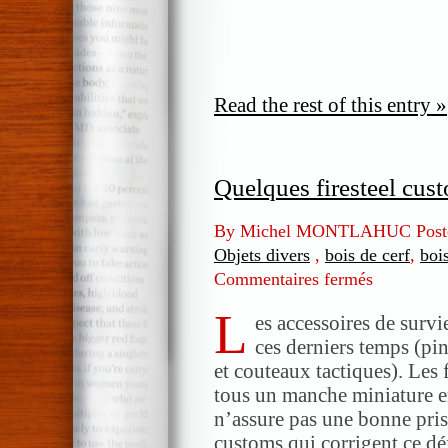
Read the rest of this entry »
Quelques firesteel cus
By Michel MONTLAHUC Post
Objets divers
,
bois de cerf
,
boi
Commentaires fermés
sur
Quelques
L
firesteel
es accessoires de survi
customs
ces derniers temps (pin
et couteaux tactiques). Les
tous un manche miniature e
n’assure pas une bonne pris
customs qui corrigent ce d