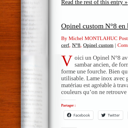
Read the rest of this entry »
Opinel custom N°8 en 
By Michel MONTLAHUC Post
cerf
,
N°8
,
Opinel custom
|
Comm
V
oici un Opinel N°8 av
sambar ancien, de form
forme une fourche. Bien qu’a
utilisable. Lame inox avec 
matériau est agréable à trav
couleurs qu’on ne retrouve
Partager :
Facebook
Twitter