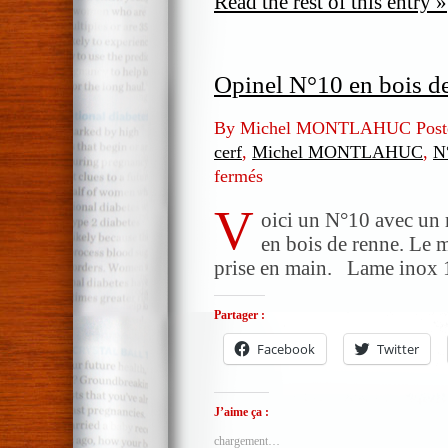
Read the rest of this entry »
Opinel N°10 en bois de 
By Michel MONTLAHUC Post
cerf
,
Michel MONTLAHUC
,
N
fermés
sur
Opinel
V
N°10
oici un N°10 avec un 
en
en bois de renne. Le m
bois
prise en main. Lame inox 1
de
cerf
Partager :
et
bois
Facebook
Twitter
de
renne
J’aime ça :
chargement…