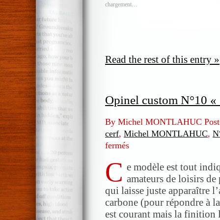
chargement…
Read the rest of this entry »
Opinel custom N°10 « C
By Michel MONTLAHUC Post
cerf
,
Michel MONTLAHUC
,
N
fermés
sur
Opinel
C
custom
e modèle est tout indiq
N°10
amateurs de loisirs de 
« Chasse »
qui laisse juste apparaître 
en
carbone (pour répondre à l
bois
est courant mais la finition 
de