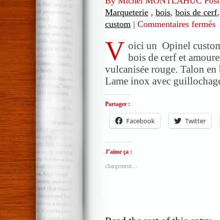
By Michel MONTLAHUC Post
Marqueterie
,
bois
,
bois de cerf
custom
|
Commentaires fermés
s
O
V
c
oici un Opinel custom
N
bois de cerf et amouret
e
vulcanisée rouge. Talon en b
m
Lame inox avec guillochage
(
b
Partager :
d
c
Facebook
Twitter
J’aime ça :
chargement…