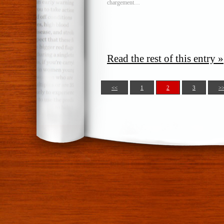
chargement…
Read the rest of this entry »
<<
1
2
3
>