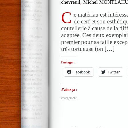
chevreuil
,
Michel MONTLAH
C
e matériau est intéres
de cerf et son esthétiqu
coutellerie à cause de la dif
adaptée. Ces deux exemplaire
premier pour sa taille excep
très tortueuse (on […]
Partager :
Facebook
Twitter
J’aime ça :
chargement…