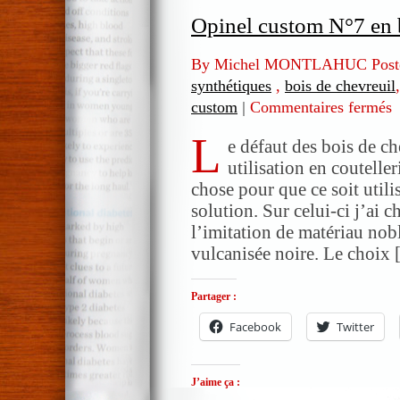
Opinel custom N°7 en b
By Michel MONTLAHUC Post
synthétiques
,
bois de chevreuil
custom
|
Commentaires fermés
s
O
L
c
e défaut des bois de che
N
utilisation en coutelle
e
chose pour que ce soit utili
b
solution. Sur celui-ci j’ai 
d
l’imitation de matériau nobl
c
vulcanisée noire. Le choix
et
C
Partager :
Facebook
Twitter
J’aime ça :