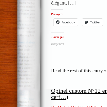
élégant, […]
cerf
Partager :
Facebook
Twitter
J’aime ça :
chargement…
Read the rest of this entry »
Opinel custom N°12 en 
cerf…)