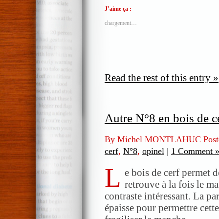
J’aime ça :
chargement…
Read the rest of this entry »
Autre N°8 en bois de c
By Michel MONTLAHUC Post
cerf
,
N°8
,
opinel
|
1 Comment 
L
e bois de cerf permet de
retrouve à la fois le ma
contraste intéressant. La pa
épaisse pour permettre cett