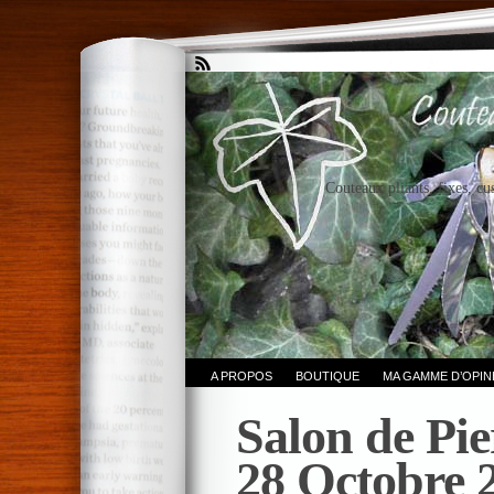
Couteaux pliants, fixes, cu
A PROPOS
BOUTIQUE
MA GAMME D’OPI
Salon de Pier
28 Octobre 