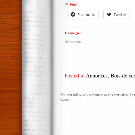
Partager :
Facebook
Twitter
J’aime ça :
chargement…
Posted in
Annonces
,
Bois de ce
You can follow any responses to this entry through 
closed.