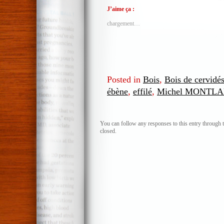
J’aime ça :
chargement…
Posted in
Bois
,
Bois de cervidés
ébène
,
effilé
,
Michel MONTL
You can follow any responses to this entry through 
closed.