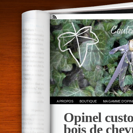
Couteaux pliants, fixes, cu
A PROPOS
BOUTIQUE
MA GAMME D’OPI
Opinel custo
bois de chev