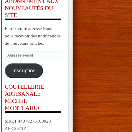
ABONNEMENT AUX
NOUVEAUTÉS DU
SITE
Entrez votre adresse Email
pour recevoir des notifications
de nouveaux articles.
Adresse
e-
mail
Inscription
COUTELLERIE
ARTISANALE
MICHEL
MONTLAHUC
SIRET 44070275100023
APE 2571Z