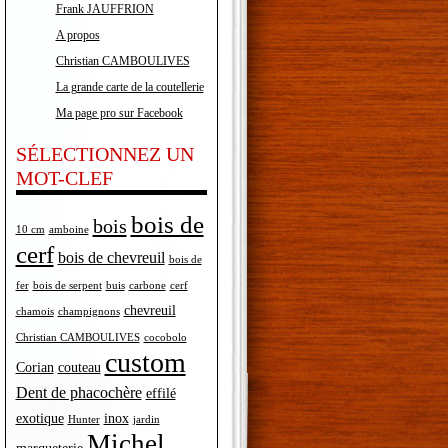
Frank JAUFFRION
A propos
Christian CAMBOULIVES
La grande carte de la coutellerie
Ma page pro sur Facebook
SÉLECTIONNEZ UN
MOT-CLEF
bois de
bois
10 cm
amboine
cerf
bois de chevreuil
bois de
fer
bois de serpent
buis
carbone
cerf
chevreuil
chamois
champignons
Christian CAMBOULIVES
cocobolo
custom
Corian
couteau
Dent de phacochère
effilé
exotique
inox
Hunter
jardin
Michel