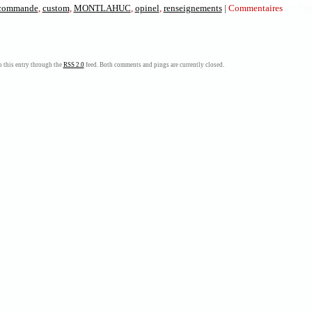
commande
,
custom
,
MONTLAHUC
,
opinel
,
renseignements
|
Commentaires
nts
 this entry through the
RSS 2.0
feed. Both comments and pings are currently closed.