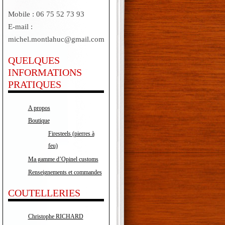
Mobile : 06 75 52 73 93
E-mail :
michel.montlahuc@gmail.com
QUELQUES
INFORMATIONS
PRATIQUES
A propos
Boutique
Firesteels (pierres à
feu)
Ma gamme d’Opinel customs
Renseignements et commandes
COUTELLERIES
Christophe RICHARD