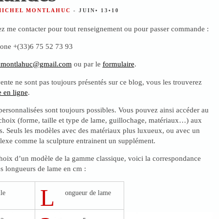
 MICHEL MONTLAHUC
- JUIN• 13•10
z me contacter pour tout renseignement ou pour passer commande :
hone +(33)6 75 52 73 93
.montlahuc@gmail.com
ou par le
formulaire
.
nte ne sont pas toujours présentés sur ce blog, vous les trouverez
 en ligne
.
rsonnalisées sont toujours possibles. Vous pouvez ainsi accéder au
hoix (forme, taille et type de lame, guillochage, matériaux…) aux
. Seuls les modèles avec des matériaux plus luxueux, ou avec un
plexe comme la sculpture entrainent un supplément.
 choix d’un modèle de la gamme classique, voici la correspondance
les longueurs de lame en cm :
L
lle
ongueur de lame