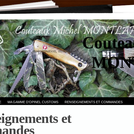
Coutea
eaux pliants, fixes, customisation, miniatures.
MON
E
MA GAMME D’OPINEL CUSTOMS
RENSEIGNEMENTS ET COMMANDES
ignements et
andes