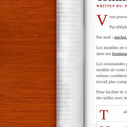
WRITTEN BY:
V
ous pouve
Par télép
Par mail :
michel
Les modèles en ve
dans ma
boutique
Les commandes pe
modèle de votre c
mêmes conditions
travail plus com
Pour faciliter le
des tailles avec 
T
ai