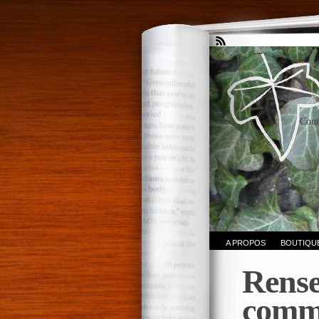
Cout
A PROPOS
BOUTIQU
Rense
comm