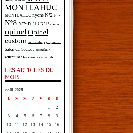
marqueterie
MONTLAHUC
nyons
N°2
MONTLAHUC
N°7
N°8
N°9
N°10
N°12
olivier
opinel
Opinel
custom
palissandre
pyrogravure
Salon du Couteau
scrimshaw
sculpture
Victorinox
ziricote
zébu
LES ARTICLES DU
MOIS
août 2026
L
M
M
J
V
S
D
1
2
3
4
5
6
7
8
9
10
11
12
13
14
15
16