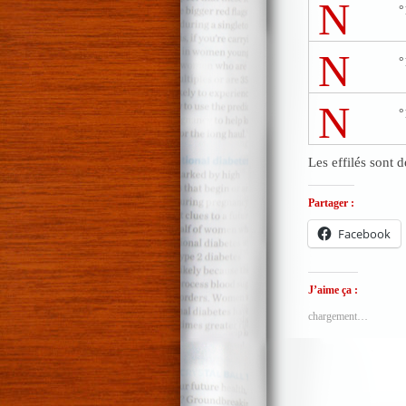
N
°
N
°
N
°
Les effilés sont 
Partager :
Facebook
J’aime ça :
chargement…