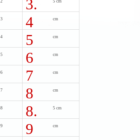
3.
°2
5 cm
4
°3
cm
5
°4
cm
6
°5
cm
7
°6
cm
8
°7
cm
8.
°8
5 cm
9
°9
cm