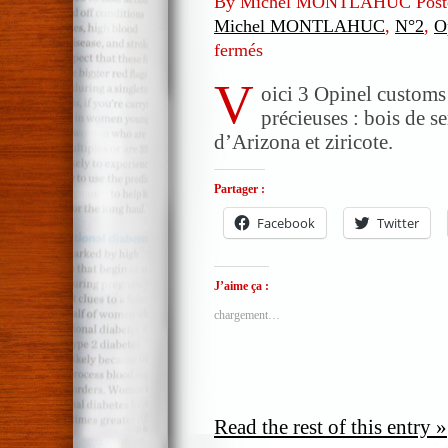
By Michel MONTLAHUC Post
Michel MONTLAHUC
,
N°2
,
O
fermés
sur
Opinel
V
customs
oici 3 Opinel customs
N°2
précieuses : bois de se
en
d’Arizona et ziricote.
bois
exotiques
Partager :
et
précieux
Facebook
Twitter
J’aime ça :
chargement…
Read the rest of this entry »