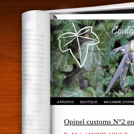
Couteaux pliants, fixes, cu
A PROPOS
BOUTIQUE
MA GAMME D’OPI
Opinel customs N°2 en 