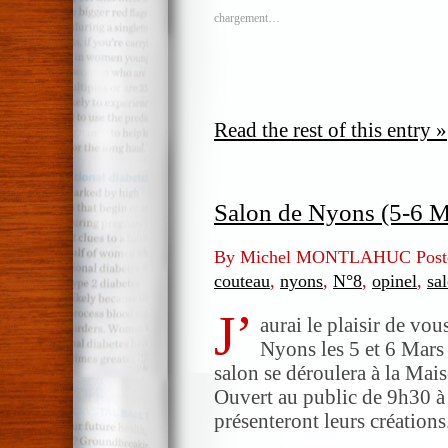
chargement…
Read the rest of this entry »
Salon de Nyons (5-6 M
By Michel MONTLAHUC Post
couteau
,
nyons
,
N°8
,
opinel
,
sa
J’
aurai le plaisir de vo
Nyons les 5 et 6 Mars 
salon se déroulera à la Mai
Ouvert au public de 9h30 à
présenteront leurs création