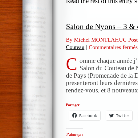
Read the rest of this entry »
Salon de Nyons – 3 &
By Michel MONTLAHUC Post
Couteau
|
Commentaires fermés
C
omme chaque année j’au
Salon du Couteau de 
de Pays (Promenade de la Di
présenteront leurs dernières 
rendez-vous, et 8 nouveaux 
Partager :
Facebook
Twitter
J’aime ça :