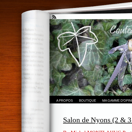
Couteaux pliants, fixes, cu
A PROPOS
BOUTIQUE
MA GAMME D’OPI
Salon de Nyons (2 & 3