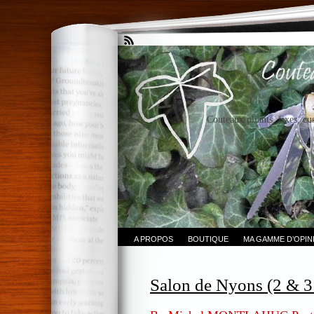
Couteaux pliants, fixes, cu
A PROPOS
BOUTIQUE
MA GAMME D’OPI
Salon de Nyons (2 & 3