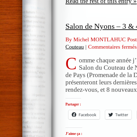
Read the rest of this entry »
Salon de Nyons – 3 &
By Michel MONTLAHUC Post
Couteau
|
Commentaires fermés
C
omme chaque année j’au
Salon du Couteau de 
de Pays (Promenade de la Di
présenteront leurs dernières 
rendez-vous, et 8 nouveaux 
Partager :
Facebook
Twitter
J’aime ça :