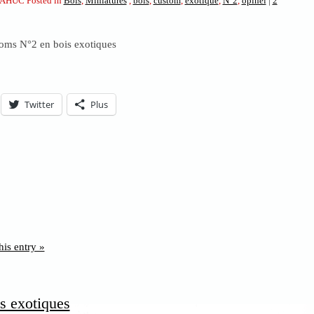
AHUC Posted in
Bois
,
Miniatures
,
bois
,
custom
,
exotique
,
N°2
,
opinel
|
2
toms N°2 en bois exotiques
Twitter
Plus
his entry »
s exotiques