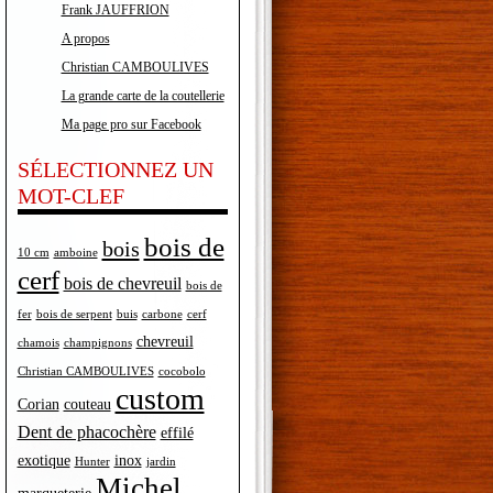
Frank JAUFFRION
A propos
Christian CAMBOULIVES
La grande carte de la coutellerie
Ma page pro sur Facebook
SÉLECTIONNEZ UN
MOT-CLEF
bois de
bois
10 cm
amboine
cerf
bois de chevreuil
bois de
fer
bois de serpent
buis
carbone
cerf
chevreuil
chamois
champignons
Christian CAMBOULIVES
cocobolo
custom
Corian
couteau
Dent de phacochère
effilé
exotique
inox
Hunter
jardin
Michel