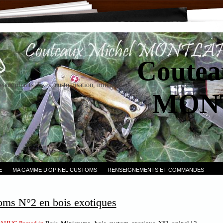
Coutea
eaux pliants, fixes, customisation, miniatures.
MON
E
MA GAMME D’OPINEL CUSTOMS
RENSEIGNEMENTS ET COMMANDES
oms N°2 en bois exotiques