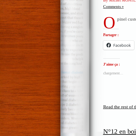
By Michel MONTL
Comments »
O
pinel cus
Partager :
Facebook
J’aime ça :
chargement…
Read the rest of t
N°12 en boi