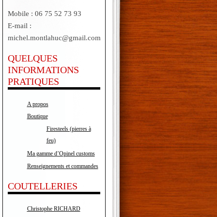
Mobile : 06 75 52 73 93
E-mail :
michel.montlahuc@gmail.com
QUELQUES
INFORMATIONS
PRATIQUES
A propos
Boutique
Firesteels (pierres à
feu)
Ma gamme d’Opinel customs
Renseignements et commandes
COUTELLERIES
Christophe RICHARD