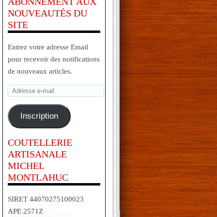
ABONNEMENT AUX
NOUVEAUTÉS DU
SITE
Entrez votre adresse Email
pour recevoir des notifications
de nouveaux articles.
Adresse
e-
mail
Inscription
COUTELLERIE
ARTISANALE
MICHEL
MONTLAHUC
SIRET 44070275100023
APE 2571Z