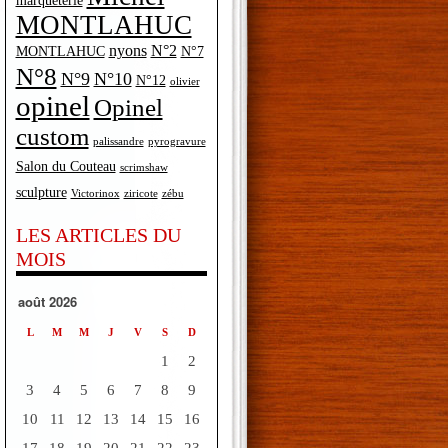
marqueterie
MONTLAHUC
nyons
N°2
MONTLAHUC
N°7
N°8
N°9
N°10
N°12
olivier
opinel
Opinel
custom
palissandre
pyrogravure
Salon du Couteau
scrimshaw
sculpture
Victorinox
ziricote
zébu
LES ARTICLES DU
MOIS
août 2026
L
M
M
J
V
S
D
1
2
3
4
5
6
7
8
9
10
11
12
13
14
15
16