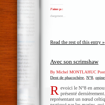
J’aime ça :
chargement…
Read the rest of this entry »
Avec son scrimshaw
By Michel MONTLAHUC Post
Dent de phacochère
,
N°8
,
opine
R
evoici le N°8 en amour
présenté dernièrement.
représentant un nœud celtiq
pratiqué par les marins, qui