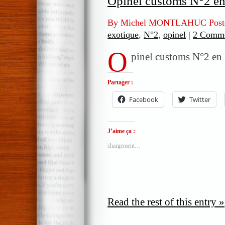
Opinel customs N°2 en
By Michel MONTLAHUC Post
exotique
,
N°2
,
opinel
|
2 Comme
O
pinel customs N°2 en 
Partager :
Facebook
Twitter
J’aime ça :
chargement…
Read the rest of this entry »