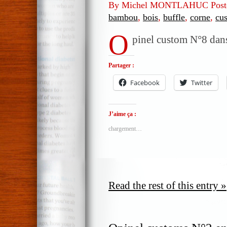
By Michel MONTLAHUC Post
bambou
,
bois
,
buffle
,
corne
,
cu
O
pinel custom N°8 dans
Partager :
Facebook
Twitter
J’aime ça :
chargement…
Read the rest of this entry »