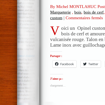
By Michel MONTLAHUC Post
Marqueterie
,
bois
,
bois de cerf
custom
|
Commentaires fermés
s
O
V
c
oici un Opinel custom
N
bois de cerf et amouret
e
vulcanisée rouge. Talon en b
m
Lame inox avec guillochage
(
b
Partager :
d
c
Facebook
Twitter
J’aime ça :
chargement…