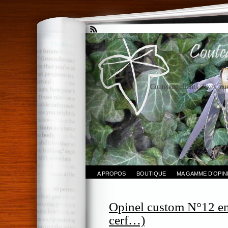
Couteaux pliants, fixes, cu
A PROPOS
BOUTIQUE
MA GAMME D’OPI
Opinel custom N°12 en 
cerf…)