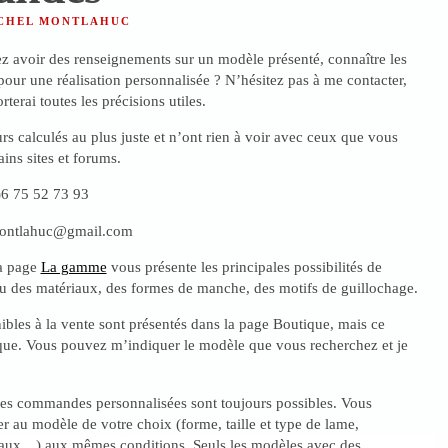
ICHEL MONTLAHUC
ez avoir des renseignements sur un modèle présenté, connaître les
 pour une réalisation personnalisée ? N’hésitez pas à me contacter,
rterai toutes les précisions utiles.
rs calculés au plus juste et n’ont rien à voir avec ceux que vous
ains sites et forums.
)6 75 52 73 93
.montlahuc@gmail.com
la page
La gamme
vous présente les principales possibilités de
au des matériaux, des formes de manche, des motifs de guillochage.
bles à la vente sont présentés dans la page Boutique, mais ce
ique. Vous pouvez m’indiquer le modèle que vous recherchez et je
les commandes personnalisées sont toujours possibles. Vous
r au modèle de votre choix (forme, taille et type de lame,
iaux…) aux mêmes conditions. Seuls les modèles avec des