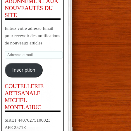
ABONNEMENT AUX
NOUVEAUTÉS DU
SITE
Entrez votre adresse Email
pour recevoir des notifications
de nouveaux articles.
Adresse
e-
mail
Inscription
COUTELLERIE
ARTISANALE
MICHEL
MONTLAHUC
SIRET 44070275100023
APE 2571Z