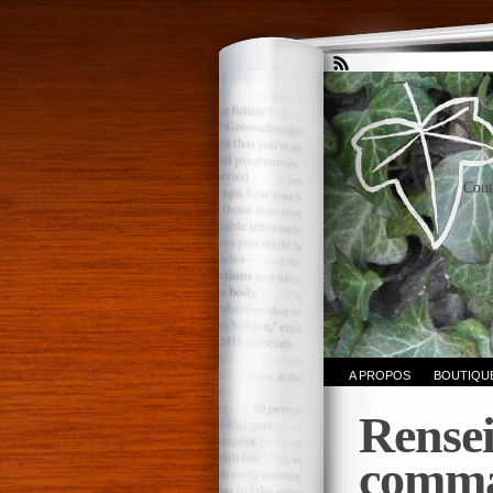
Cout
A PROPOS
BOUTIQU
Rensei
comm