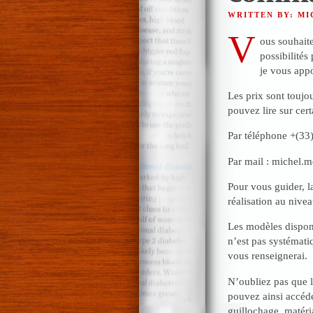
WRITTEN BY: M
V
ous souhait
possibilités
je vous appo
Les prix sont toujou
pouvez lire sur cert
Par téléphone +(33
Par mail : michel
Pour vous guider, 
réalisation au nive
Les modèles disponi
n’est pas systémat
vous renseignerai.
N’oubliez pas que 
pouvez ainsi accéde
guillochage, matér