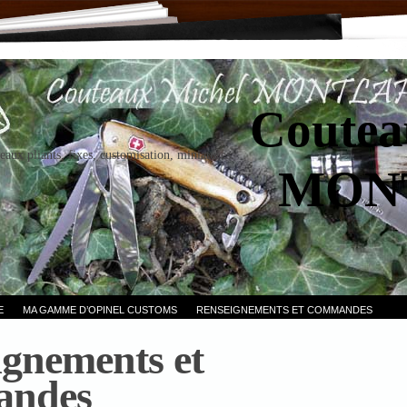
Coutea
eaux pliants, fixes, customisation, miniatures.
MON
E
MA GAMME D’OPINEL CUSTOMS
RENSEIGNEMENTS ET COMMANDES
gnements et
andes