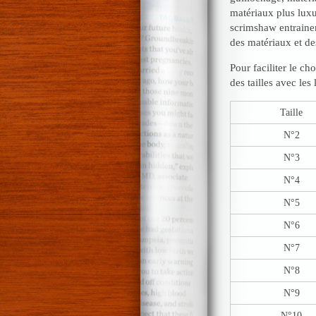
matériaux plus lux
scrimshaw entrainen
des matériaux et d
Pour faciliter le c
des tailles avec le
Taille
N°2
N°3
N°4
N°5
N°6
N°7
N°8
N°9
N°10