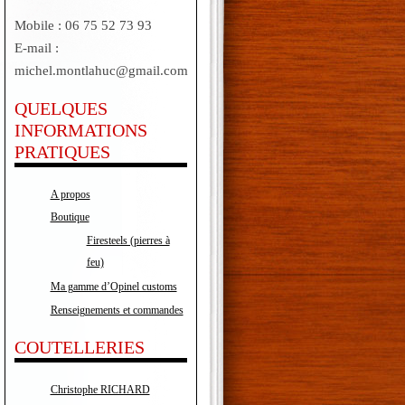
Mobile : 06 75 52 73 93
E-mail :
michel.montlahuc@gmail.com
QUELQUES
INFORMATIONS
PRATIQUES
A propos
Boutique
Firesteels (pierres à
feu)
Ma gamme d’Opinel customs
Renseignements et commandes
COUTELLERIES
Christophe RICHARD