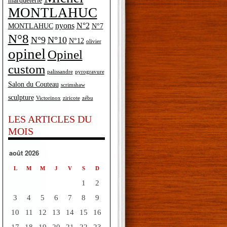
marqueterie
MONTLAHUC
nyons
N°2
MONTLAHUC
N°7
N°8
N°9
N°10
N°12
olivier
opinel
Opinel
custom
palissandre
pyrogravure
Salon du Couteau
scrimshaw
sculpture
Victorinox
ziricote
zébu
LES ARTICLES DU
MOIS
août 2026
L
M
M
J
V
S
D
1
2
3
4
5
6
7
8
9
10
11
12
13
14
15
16