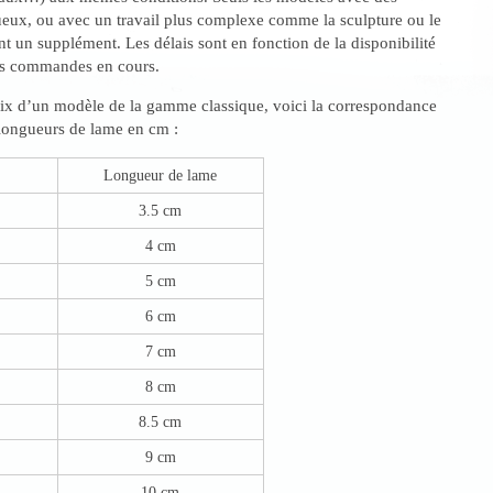
ueux, ou avec un travail plus complexe comme la sculpture ou le
t un supplément. Les délais sont en fonction de la disponibilité
es commandes en cours.
hoix d’un modèle de la gamme classique, voici la correspondance
s longueurs de lame en cm :
Longueur de lame
3.5 cm
4 cm
5 cm
6 cm
7 cm
8 cm
8.5 cm
9 cm
10 cm