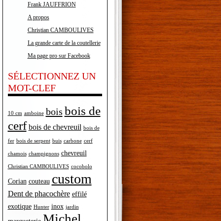
Frank JAUFFRION
A propos
Christian CAMBOULIVES
La grande carte de la coutellerie
Ma page pro sur Facebook
SÉLECTIONNEZ UN
MOT-CLEF
bois de
bois
10 cm
amboine
cerf
bois de chevreuil
bois de
fer
bois de serpent
buis
carbone
cerf
chevreuil
chamois
champignons
Christian CAMBOULIVES
cocobolo
custom
Corian
couteau
Dent de phacochère
effilé
exotique
inox
Hunter
jardin
Michel