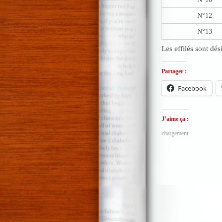
N°12
N°13
Les effilés sont dé
Partager :
Facebook
J’aime ça :
chargement…