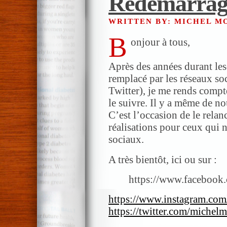
Redémarrage
en
bo
WRITTEN BY: MICHEL 
de
B
onjour à tous,
cer
Après des années durant lesq
remplacé par les réseaux s
Twitter), je me rends comp
le suivre. Il y a même de 
C’est l’occasion de le relanc
réalisations pour ceux qui n
sociaux.
A très bientôt, ici ou sur :
https://www.facebook
https://www.instagram.com
https://twitter.com/michel