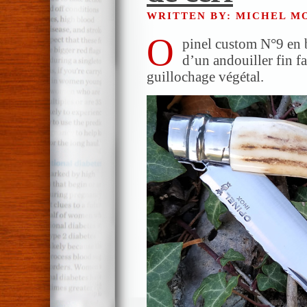
WRITTEN BY: MICHEL 
O
pinel custom N°9 en bo
d’un andouiller fin f
guillochage végétal.