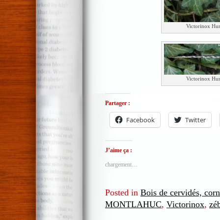
Victorinox Hu
Victorinox Hu
Partager :
Facebook
Twitter
J’aime ça :
chargement…
Posted in
Bois de cervidés, cor
MONTLAHUC
,
Victorinox
,
zé