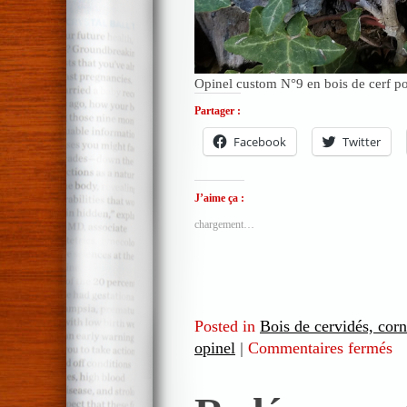
Opinel custom N°9 en bois de cerf po
Partager :
Facebook
Twitter
J’aime ça :
chargement…
Posted in
Bois de cervidés, cor
opinel
|
Commentaires fermés
sur
Op
cu
N°