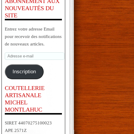
ABONNEMENT AUX
NOUVEAUTÉS DU
SITE
Entrez votre adresse Email
pour recevoir des notifications
de nouveaux articles.
Adresse
e-
mail
Inscription
COUTELLERIE
ARTISANALE
MICHEL
MONTLAHUC
SIRET 44070275100023
APE 2571Z