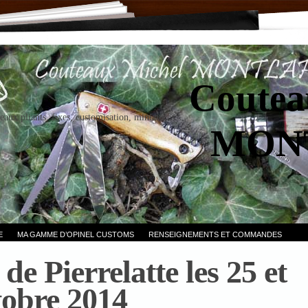
Coutea
eaux pliants, fixes, customisation, miniatures.
MON
E
MA GAMME D’OPINEL CUSTOMS
RENSEIGNEMENTS ET COMMANDES
de Pierrelatte les 25 et
tobre 2014