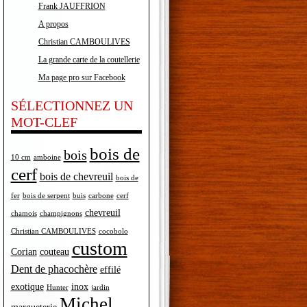
Frank JAUFFRION
A propos
Christian CAMBOULIVES
La grande carte de la coutellerie
Ma page pro sur Facebook
SÉLECTIONNEZ UN
MOT-CLEF
bois de
bois
10 cm
amboine
cerf
bois de chevreuil
bois de
fer
bois de serpent
buis
carbone
cerf
chevreuil
chamois
champignons
Christian CAMBOULIVES
cocobolo
custom
Corian
couteau
Dent de phacochère
effilé
exotique
inox
Hunter
jardin
Michel