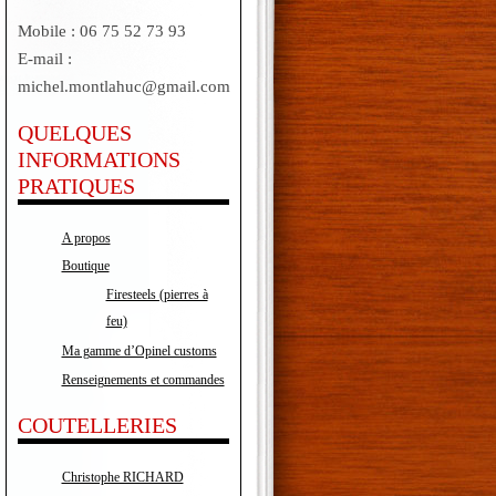
Mobile : 06 75 52 73 93
E-mail :
michel.montlahuc@gmail.com
QUELQUES
INFORMATIONS
PRATIQUES
A propos
Boutique
Firesteels (pierres à
feu)
Ma gamme d’Opinel customs
Renseignements et commandes
COUTELLERIES
Christophe RICHARD