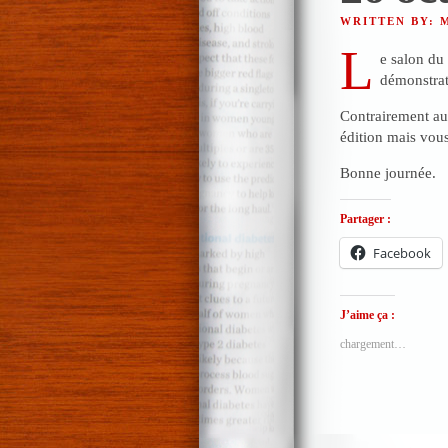
WRITTEN BY:
L
e salon du
démonstrat
Contrairement aux
édition mais vou
Bonne journée.
Partager :
Facebook
J’aime ça :
chargement…