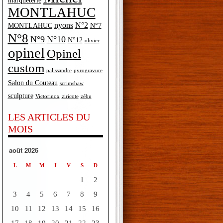
marqueterie
MONTLAHUC
nyons
N°2
MONTLAHUC
N°7
N°8
N°9
N°10
N°12
olivier
opinel
Opinel
custom
palissandre
pyrogravure
Salon du Couteau
scrimshaw
sculpture
Victorinox
ziricote
zébu
LES ARTICLES DU
MOIS
août 2026
L
M
M
J
V
S
D
1
2
3
4
5
6
7
8
9
10
11
12
13
14
15
16