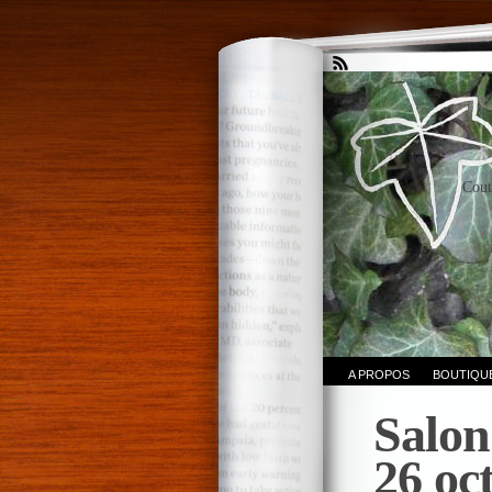
Cout
A PROPOS
BOUTIQU
Salon 
26 oc