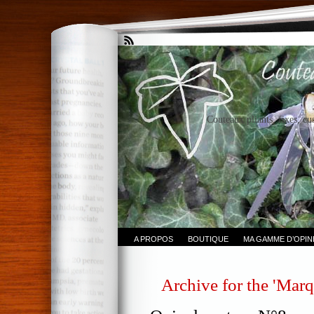
Couteaux pliants, fixes, cu
A PROPOS
BOUTIQUE
MA GAMME D’OPI
Archive for the 'Marq