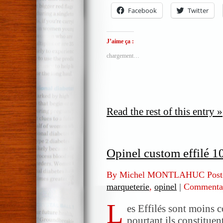
Facebook
Twitter
J’aime ça :
chargement…
Read the rest of this entry »
Opinel custom effilé 1
By Michel MONTLAHUC Post
marqueterie
,
opinel
|
Commentai
L
es Effilés sont moins 
pourtant ils constituen