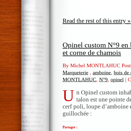
Read the rest of this entry »
Opinel custom N°9 en b
et corne de chamois
By Michel MONTLAHUC Post
Marqueterie
,
amboine
,
bois de 
MONTLAHUC
,
N°9
,
opinel
|
C
U
n Opinel custom inhab
talon est une pointe 
cerf poli, loupe d’amboine
guillochée :
Partager :