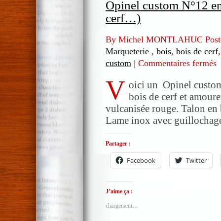
Opinel custom N°12 en 
cerf…)
By Michel MONTLAHUC Post
Marqueterie
,
bois
,
bois de cerf
custom
|
Commentaires fermés
s
O
V
c
oici un Opinel custom
N
bois de cerf et amouret
e
vulcanisée rouge. Talon en b
m
Lame inox avec guillochage
(
b
Partager :
d
c
Facebook
Twitter
J’aime ça :
chargement…