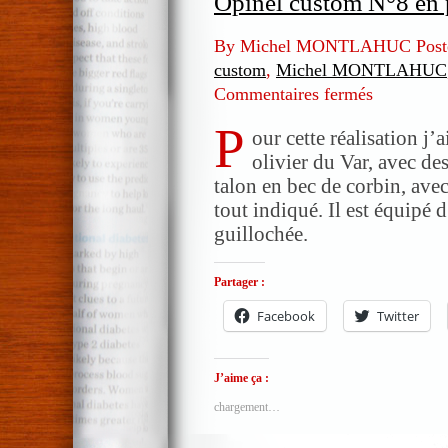
Opinel custom N°8 en p
By Michel MONTLAHUC Post
custom
,
Michel MONTLAHUC
Commentaires fermés
sur
Opinel
P
custom
our cette réalisation j’a
N°8
olivier du Var, avec des
en
talon en bec de corbin, ave
palissandre
tout indiqué. Il est équipé 
et
guillochée.
olivier
Partager :
Facebook
Twitter
J’aime ça :
chargement…