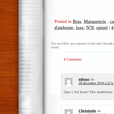
Posted in
Bois
,
Marqueterie
,
c
d'amboine
,
luxe
,
N°8
,
opinel
|
4
You can follow any responses to this entry through 
closed.
4 Comments
edrose
dit :
26 décembre 2010 à 22 h
Que c’est beau! Des matériaux 
Christophe
dit :