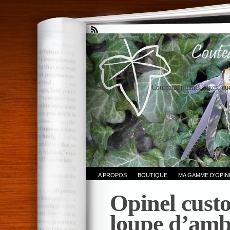
Couteaux pliants, fixes, cu
A PROPOS
BOUTIQUE
MA GAMME D’OPI
Opinel cust
loupe d’amb