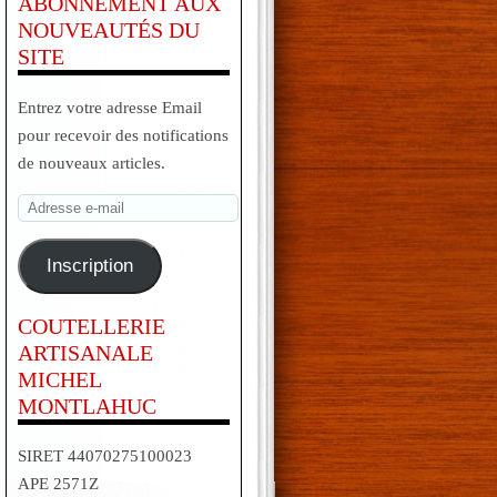
ABONNEMENT AUX
NOUVEAUTÉS DU
SITE
Entrez votre adresse Email
pour recevoir des notifications
de nouveaux articles.
Adresse
e-
mail
Inscription
COUTELLERIE
ARTISANALE
MICHEL
MONTLAHUC
SIRET 44070275100023
APE 2571Z