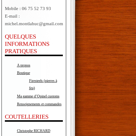
Mobile : 06 75 52 73 93
E-mail :
michel.montlahuc@gmail.com
QUELQUES
INFORMATIONS
PRATIQUES
A propos
Boutique
Firesteels (pierres à
feu)
Ma gamme d’Opinel customs
Renseignements et commandes
COUTELLERIES
Christophe RICHARD