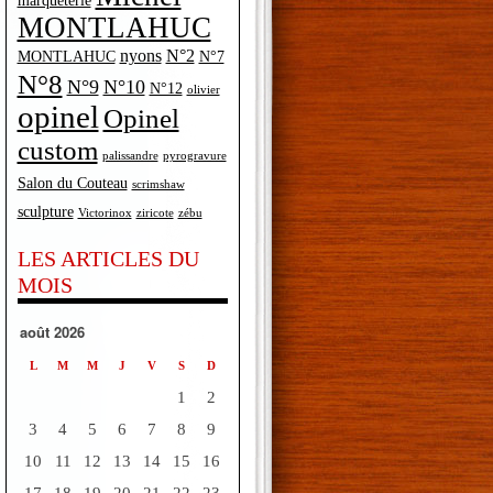
marqueterie
MONTLAHUC
nyons
N°2
MONTLAHUC
N°7
N°8
N°9
N°10
N°12
olivier
opinel
Opinel
custom
palissandre
pyrogravure
Salon du Couteau
scrimshaw
sculpture
Victorinox
ziricote
zébu
LES ARTICLES DU
MOIS
août 2026
L
M
M
J
V
S
D
1
2
3
4
5
6
7
8
9
10
11
12
13
14
15
16