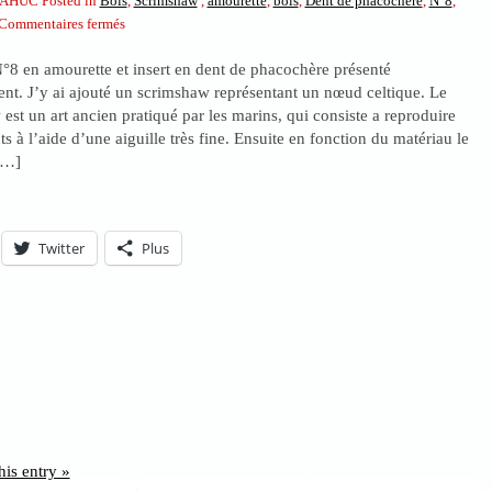
AHUC Posted in
Bois
,
Scrimshaw
,
amourette
,
bois
,
Dent de phacochère
,
N°8
,
sur
Commentaires fermés
Avec
N°8 en amourette et insert en dent de phacochère présenté
son
nt. J’y ai ajouté un scrimshaw représentant un nœud celtique. Le
scrimshaw
est un art ancien pratiqué par les marins, qui consiste a reproduire
s à l’aide d’une aiguille très fine. Ensuite en fonction du matériau le
 […]
Twitter
Plus
his entry »