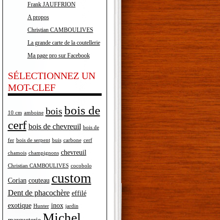
Frank JAUFFRION
A propos
Christian CAMBOULIVES
La grande carte de la coutellerie
Ma page pro sur Facebook
SÉLECTIONNEZ UN
MOT-CLEF
bois de
bois
10 cm
amboine
cerf
bois de chevreuil
bois de
fer
bois de serpent
buis
carbone
cerf
chevreuil
chamois
champignons
Christian CAMBOULIVES
cocobolo
custom
Corian
couteau
Dent de phacochère
effilé
exotique
inox
Hunter
jardin
Michel