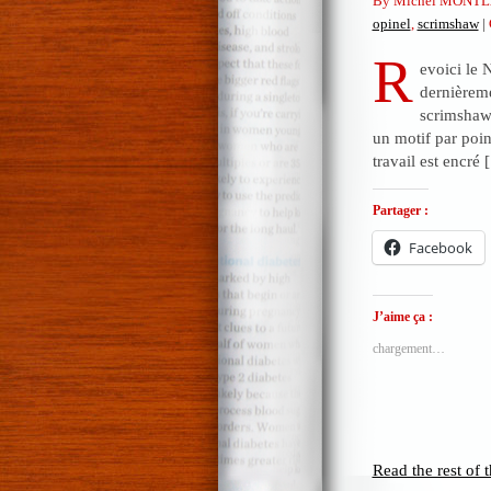
By Michel MONTL
opinel
,
scrimshaw
|
R
evoici le 
dernièreme
scrimshaw 
un motif par point
travail est encré
Partager :
Facebook
J’aime ça :
chargement…
Read the rest of t