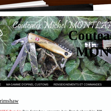
Coutea
eaux pliants, fixes, customisation, miniatures.
MON
E
MA GAMME D’OPINEL CUSTOMS
RENSEIGNEMENTS ET COMMANDES
crimshaw